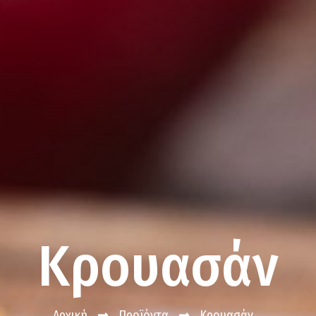
Κρουασάν
Αρχική
Προϊόντα
Κρουασάν