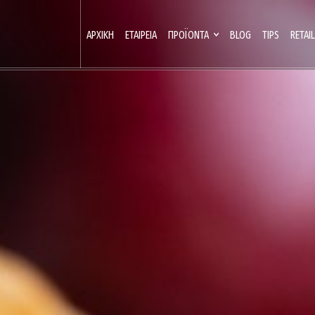
ΑΡΧΙΚΉ
ΕΤΑΙΡΕΊΑ
ΠΡΟΪΌΝΤΑ
BLOG
TIPS
RETAIL