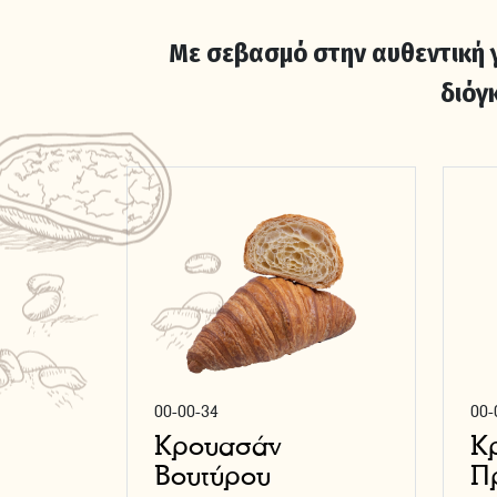
Με σεβασμό στην αυθεντική γ
διόγ
00-00-34
00-
Κρουασάν
Κ
Βουτύρου
Π