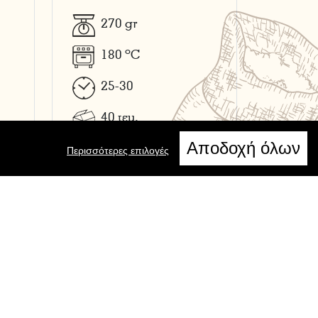
270
gr
o
180
C
25-30
40
τεμ.
Αποδοχή όλων
Περισσότερες επιλογές
1