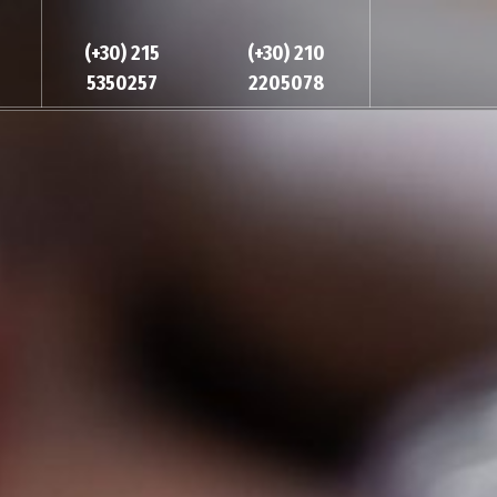
(+30) 215
(+30) 210
5350257
2205078