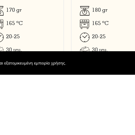
170
gr
180
gr
o
o
165
C
165
C
20-25
20-25
30
τεμ.
30
τεμ.
και εξατομικευμένη εμπειρία χρήσης.